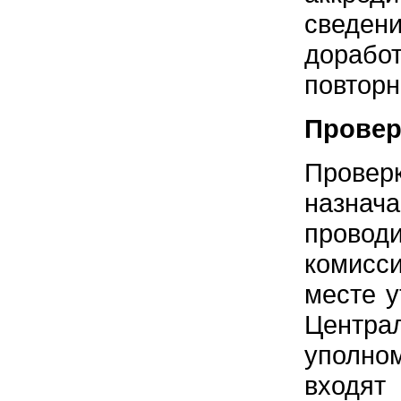
сведе
дорабо
повторн
Провер
Проверк
назнач
провод
комисси
месте у
Централ
уполном
входя