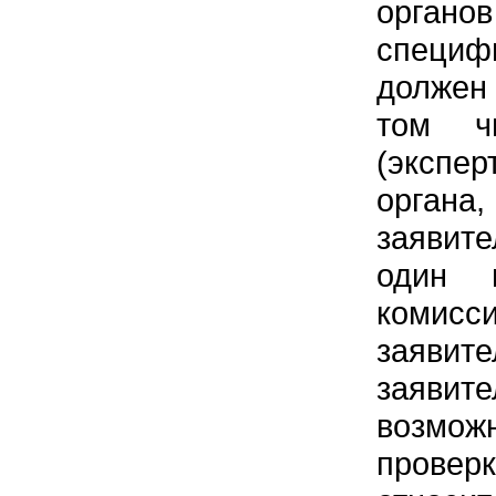
органо
специф
должен 
том чи
(экспер
органа
заявит
один 
комисс
заявит
заявит
возможн
провер