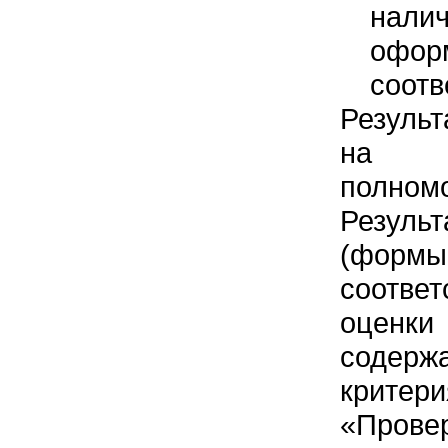
нали
офо
соотв
Результ
на з
полном
Резуль
(фор
соотве
оценки
содерж
крите
«Прове