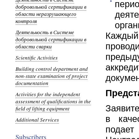
пер
добровольной сертификации в
дея
области неразрушающего
контроля
орган
Деятельность в Системе
Каждый
добровольной сертификации в
провод
области сварки
предыду
Scientific Activities
аккр
Building control department and
non-state examination of project
докуме
documentation
Предст
Activities for the independent
assessment of qualifications in the
Заявит
field of lifting equipment
в каче
Additional Services
пода
Subscribers