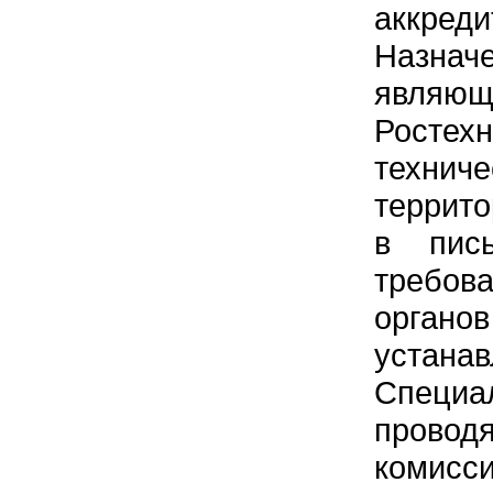
аккред
Назнач
явля
Ростехн
техн
террит
в пись
требова
орга
устана
Специа
провод
комисси