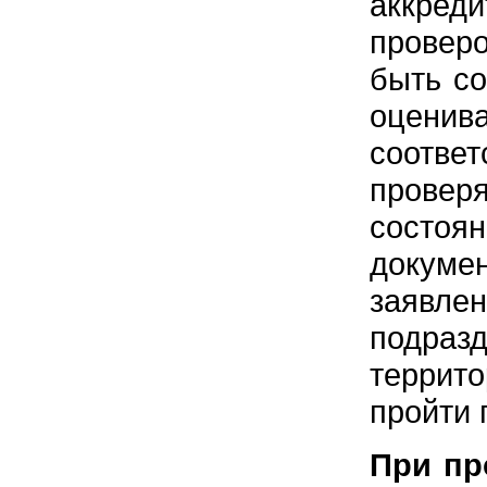
аккред
проверо
быть со
оценива
соотве
провер
состоя
докуме
заявлен
подраз
террит
пройти 
При пр