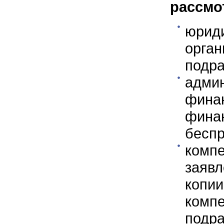
рассмо
юри
орга
подра
адми
фина
финан
беспр
ком
заяв
копи
ком
под