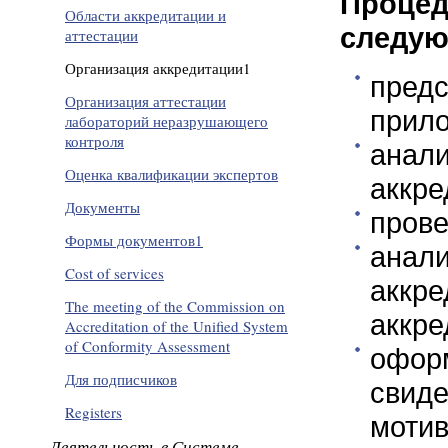
Проце
Области аккредитации и
следую
аттестации
Организация аккредитации1
предс
Организация аттестации
прил
лабораторий неразрушающего
контроля
анал
Оценка квалификации экспертов
аккре
Документы
прове
Формы документов1
анал
Cost of services
аккр
The meeting of the Commission on
аккре
Accreditation of the Unified System
of Conformity Assessment
офор
Для подписчиков
свид
Registers
мотив
Деятельность в Системе