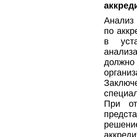
аккред
Анализ 
по аккр
в уста
анализа
должно
органи
Заклю
специал
При от
предст
решени
аккред