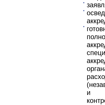
заявл
осве
аккре
гото
полн
аккре
спе
аккр
орга
расх
(неза
и п
контр