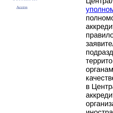
Центра
Access
уполн
полно
аккре
правил
заяви
подр
терри
органам
качеств
в Центр
аккред
орган
иност