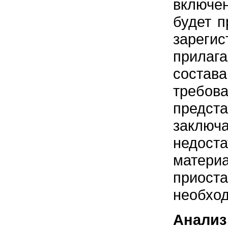
включе
будет п
зарегис
прилага
состав
требов
предст
заключ
недос
матер
приос
необхо
Анализ