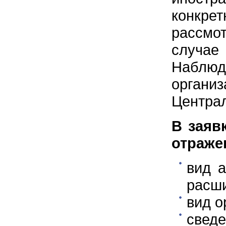
конкр
рассмо
случа
Наблюд
орган
Централ
В заяв
отраже
вид а
расши
вид о
сведе