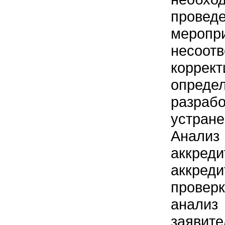
пров
меропр
несоо
коррек
опреде
разра
устран
Анали
аккред
аккре
провер
анализ 
заявит