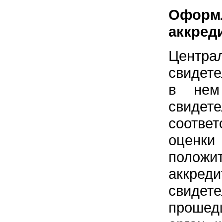
Оформл
аккред
Цент
свидете
в нем
свидете
соотве
оценки
положи
аккре
свиде
прошед