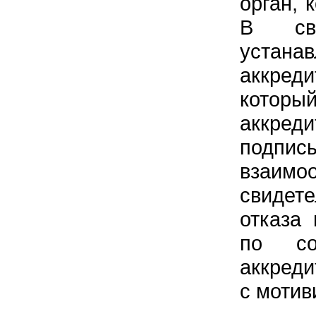
орган, 
В сви
устан
аккред
котор
аккреди
подпис
взаимо
свидет
отказа
по со
аккреди
с мотив