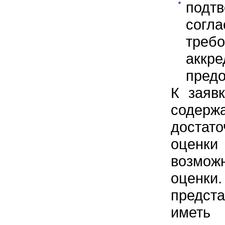
подт
согл
тре
аккре
предо
К заяв
содерж
достато
оценки
возмож
оценк
предста
иметь 