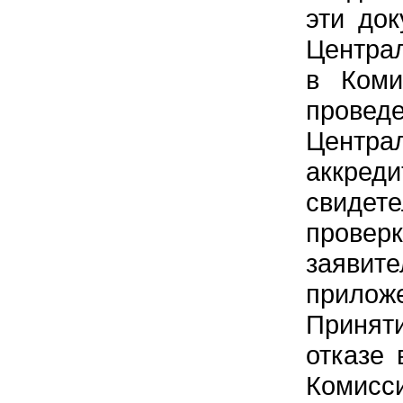
эти до
Централ
в Коми
пров
Центр
аккре
свидет
прове
заявит
прилож
Принят
отказе 
Комисси