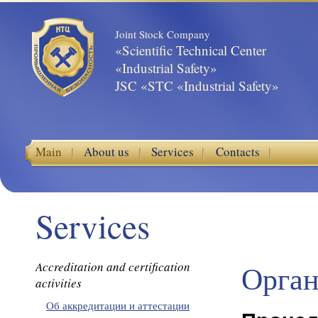
Joint Stock Company
«Scientific Technical Center
«Industrial Safety»
JSC «STC «Industrial Safety»
Main
About us
Services
Contacts
Services
Accreditation and certification
Орган
activities
Об аккредитации и аттестации