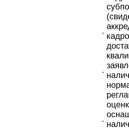
суб
(св
аккре
кад
доста
ква
заявл
нали
норм
регл
оцен
оснащ
нали