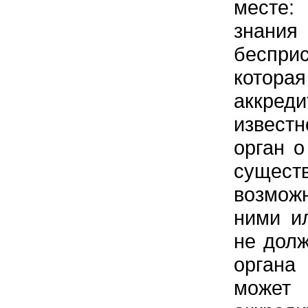
месте:
знания
беспри
котор
аккре
известн
орган 
сущес
возмож
ними и
не долж
органа
может