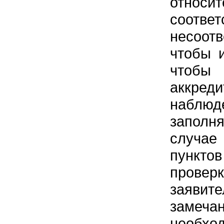
относ
соотве
несоот
чтобы 
чтобы 
аккре
наблю
заполня
случае
пункто
прове
заявите
замеч
необх