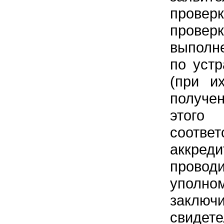
проверк
провер
выполн
по уст
(при и
получен
этого 
соотв
аккред
пров
уполно
заклю
свидете