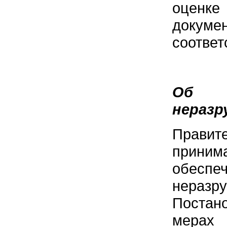
оценк
докум
соответ
Об а
неразр
Правит
приним
обес
нераз
Постано
мерах