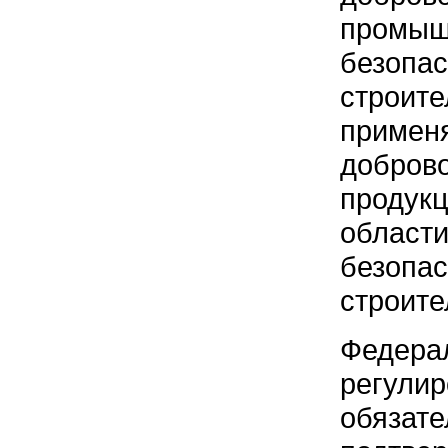
пром
безопас
строите
применя
добров
продукц
област
безопас
строите
Федера
регу
обяз