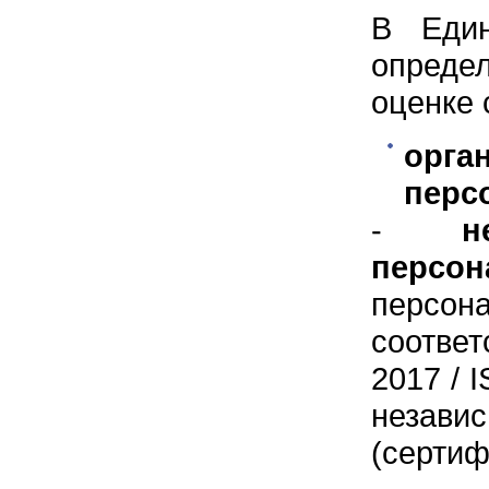
В Един
опреде
оценке 
орга
перс
-
н
персо
персон
соотве
2017 / 
незав
(сертиф