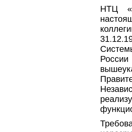
НТЦ «П
настоя
коллег
31.12.1
Систем
России 
выше
Прави
Независ
реали
функцио
Требов