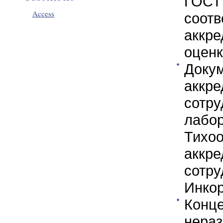
ГОСТ 
Access
соотв
аккре
оценк
Доку
аккре
сотру
лабор
Тихоо
аккре
сотру
Инкор
Конц
нера