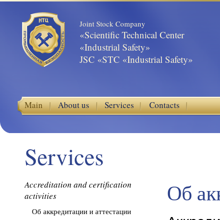
Joint Stock Company
«Scientific Technical Center
«Industrial Safety»
JSC «STC «Industrial Safety»
Main
About us
Services
Contacts
Services
Accreditation and certification
Об ак
activities
Об аккредитации и аттестации