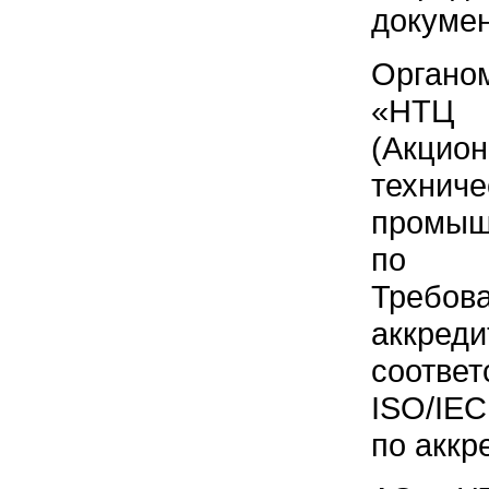
докумен
Органо
«НТЦ 
(Акци
технич
промыш
по а
Требов
аккре
соотве
ISO/IEC
по аккр