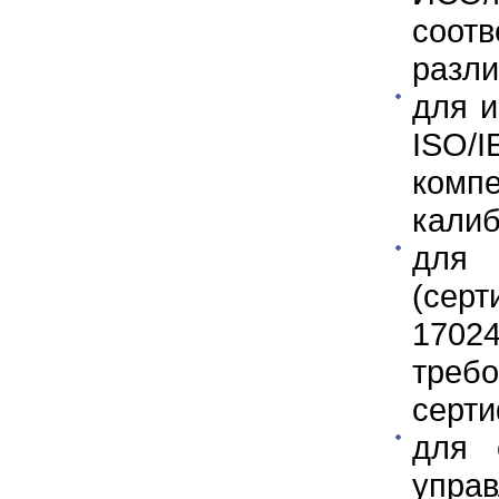
соот
разли
для 
ISO/I
комп
калиб
для
(сер
17024
треб
серт
для 
упра