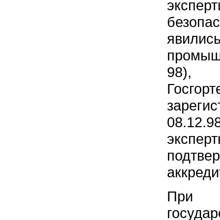
экспе
безопас
явилис
промыш
98), 
Госгорт
зареги
08.12.
эксп
подтве
аккреди
При п
госуда