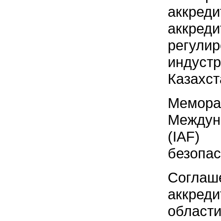
аккред
аккред
регули
индуст
Казахст
Мемора
Междун
(IAF)
безопас
Соглаш
аккреди
област