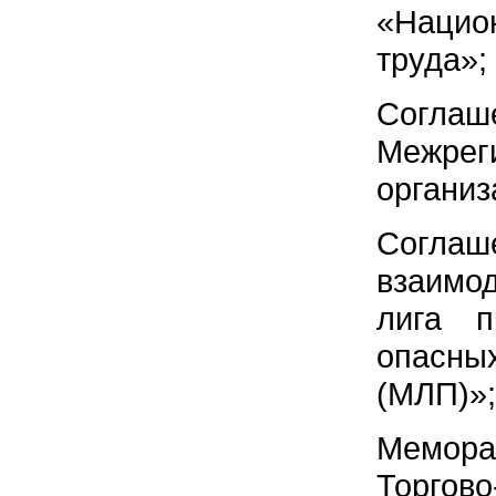
«Нацио
труда»;
Согла
Межрег
органи
Согла
взаимо
лига п
опасн
(МЛП)»;
Мемора
Торгов