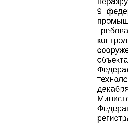
неразру
9 феде
промыш
требов
контрол
сооруж
объек
Федера
техноло
декабря
Минис
Федер
регист