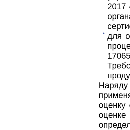
2017 
орг
серт
для о
проц
1706
Треб
проду
Наряду
приме
оценку 
оценке
опреде