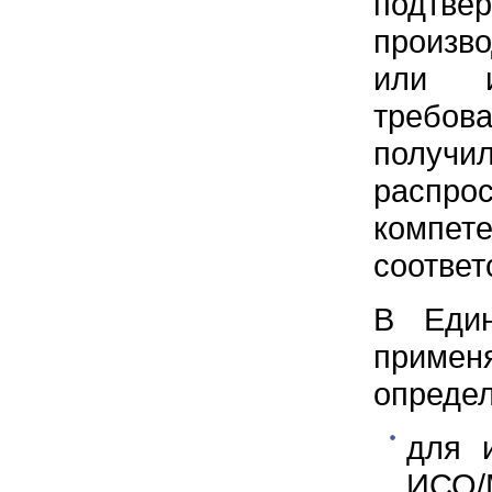
подтве
произво
или и
требов
получ
распро
компе
соответ
В Един
применя
определ
для 
ИСО