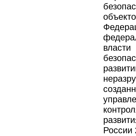
безопа
объек
Федер
федера
власт
безопа
разв
неразр
создан
управл
контро
развит
России 2