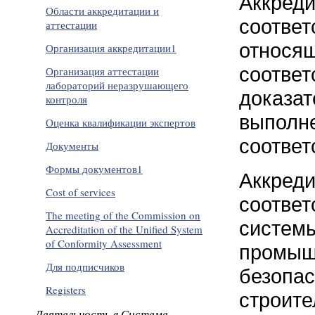
Аккреди
Области аккредитации и
соответ
аттестации
относящ
Организация аккредитации1
соотве
Организация аттестации
лабораторий неразрушающего
доказат
контроля
выполне
Оценка квалификации экспертов
соответ
Документы
Формы документов1
Аккреди
Cost of services
соответ
The meeting of the Commission on
системы
Accreditation of the Unified System
of Conformity Assessment
промыш
Для подписчиков
безопас
Registers
строите
Деятельность в Системе