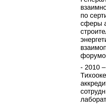
взаимно
по серт
сферы а
строите
энергет
взаимо
форумом
- 2010 –
Тихооке
аккреди
сотрудн
лаборат