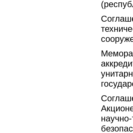
(респуб
Соглаш
технич
сооруже
Мемора
аккре
унитар
государ
Согла
Акцион
научно
безоп