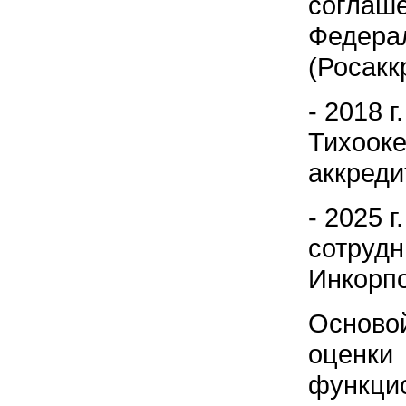
соглаше
Федерал
(Росакк
- 2018 
Тихооке
аккреди
- 2025 
сотрудн
Инкорпо
Осново
оцен
функц