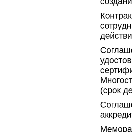
создани
Контра
сотруд
действи
Согла
удост
сертиф
Многос
(срок д
Согла
аккреди
Мемора