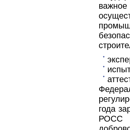
важное
осущес
пром
безопас
строите
экспе
испыт
аттес
Федера
регули
года за
РОСС 
добров