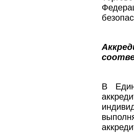
Федер
безопас
Аккре
соотв
В Един
аккред
индив
выпол
аккреди