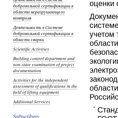
оценки 
добровольной сертификации в
области неразрушающего
Докумен
контроля
системе
Деятельность в Системе
учетом 
добровольной сертификации в
области сварки
област
Scientific Activities
безопас
Building control department and
экологи
non-state examination of project
электро
documentation
законод
Activities for the independent
assessment of qualifications in the
области
field of lifting equipment
Российс
Additional Services
Станд
Subscribers