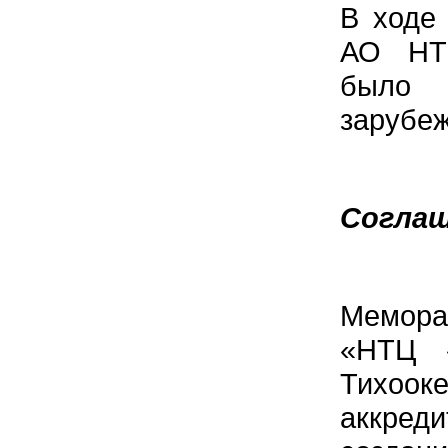
В ходе
АО НТЦ
было 
зарубеж
Соглаш
Мемора
«НТЦ «
Тихоо
аккреди