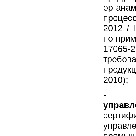
органа
процесс
2012 / 
по при
17065-
требов
продукц
2010);
упра
серти
управле
пром