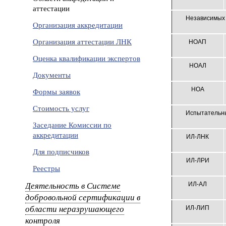
аттестации
Независимых о
Организация аккредитации
Организация аттестации ЛНК
НОАП
Оценка квалификации экспертов
НОАЛ
Документы
НОА
Формы заявок
Стоимость услуг
Испытательных
Заседание Комиссии по
аккредитации
ИЛ-ЛНК
Для подписчиков
ИЛ-ЛРИ
Реестры
Деятельность в Системе
ИЛ-АЛ
добровольной сертификации в
области неразрушающего
ИЛ-ЛИП
контроля