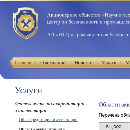
Акционерное общество «Научно-те
центр по безопасности в промышле
АО «НТЦ «Промышленная безопасн
Главная
О компании
Новости
Услуги
М
Контакты
Услуги
Деятельность по аккредитации
Области акк
и аттестации
Перечень обла
Об аккредитации и аттестации
Вид ООС
Области аккредитации и