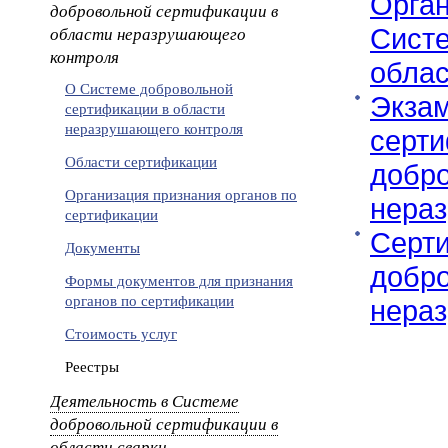
Орган
добровольной сертификации в
области неразрушающего
Сист
контроля
облас
О Системе добровольной
Экзам
сертификации в области
неразрушающего контроля
серт
Области сертификации
добро
Организация признания органов по
нера
сертификации
Серт
Документы
добро
Формы документов для признания
органов по сертификации
нера
Стоимость услуг
Реестры
Деятельность в Системе
добровольной сертификации в
области сварки