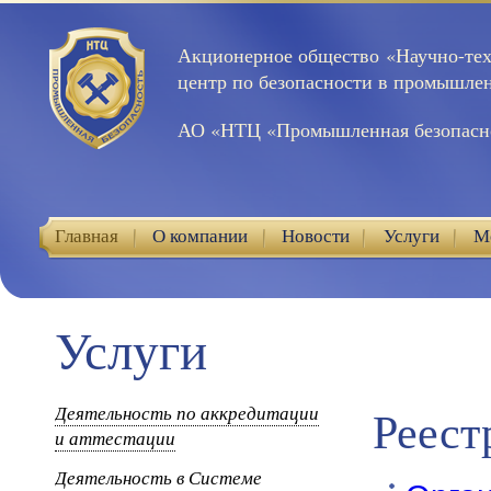
Акционерное общество «Научно-те
центр по безопасности в промышле
АО «НТЦ «Промышленная безопасн
Главная
О компании
Новости
Услуги
М
Контакты
Услуги
Деятельность по аккредитации
Реест
и аттестации
Деятельность в Системе