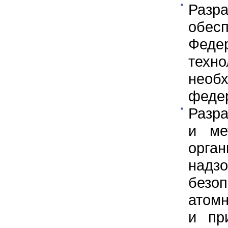
Разр
обес
Феде
техн
необ
феде
Разр
и ме
орга
надз
безоп
атомн
и пр