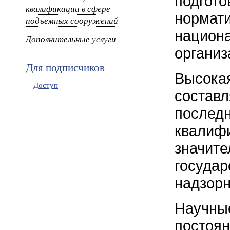
подго
квалификации в сфере
норм
подъемных сооружений
национ
Дополнительные услуги
организ
Для подписчиков
Высок
Доступ
соста
послед
квалиф
значит
государ
надзорн
Научны
постоя