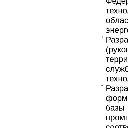
Феде
техн
обла
энерг
Разр
(ру
терр
слу
техно
Раз
форм
базы
про
соо