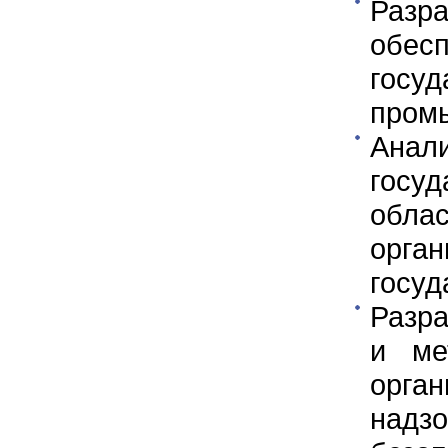
Разр
обе
госу
пром
Анал
госу
обла
орг
госуд
Разр
и ме
орга
надз