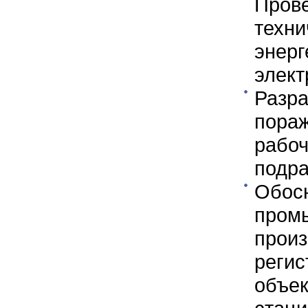
Про
техн
энер
элект
Разра
пора
раб
подр
Обос
пром
про
реги
объе