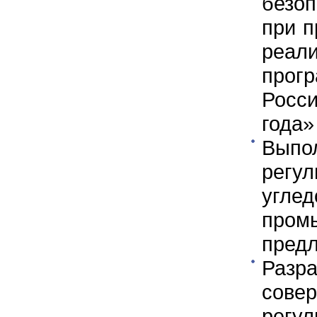
безо
при п
реал
прог
Росси
года»
Выпо
регул
угле
про
предл
Раз
сове
регу