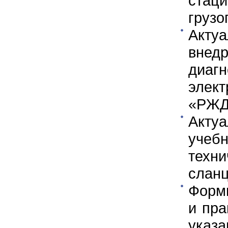
ста
груз
Акту
вн
диа
элек
«РЖ
Акту
учеб
техни
слан
Форм
и пр
указ