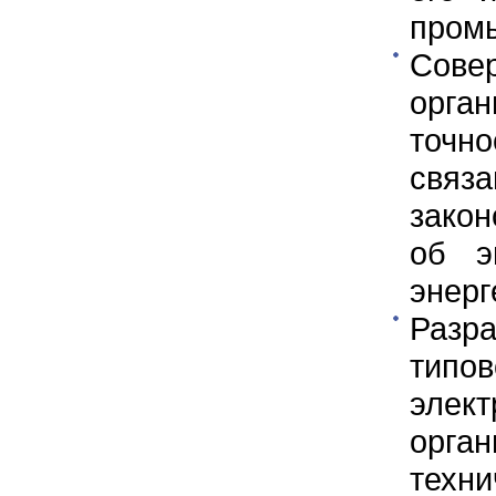
пром
Сов
орга
точн
свя
зако
об э
энерг
Разра
типо
элек
орга
техни