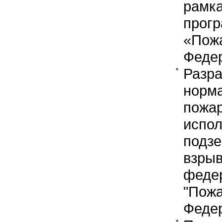
рамк
прог
«Пож
Федер
Разр
норм
пожа
испо
подз
взры
фед
"Пож
Федер