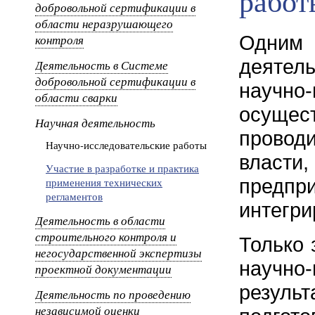
работ
добровольной сертификации в
области неразрушающего
Одним
контроля
деятел
Деятельность в Системе
добровольной сертификации в
научно
области сварки
осущес
Научная деятельность
прово
Научно-исследовательские работы
власт
Участие в разработке и практика
пред
применения технических
регламентов
интегр
Деятельность в области
строительного контроля и
Только 
негосударственной экспертизы
научн
проектной документации
резул
Деятельность по проведению
независимой оценки