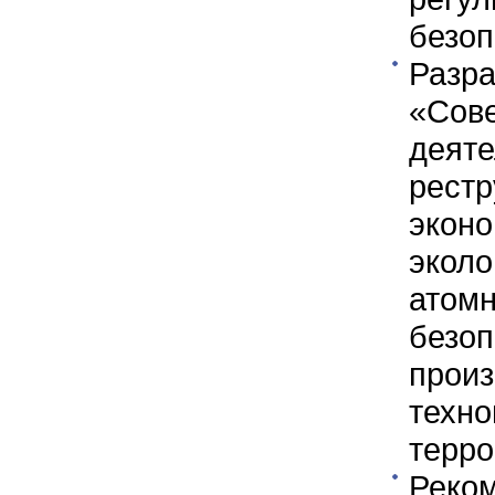
безоп
Разр
«Со
дея
рест
экон
экол
атом
безо
прои
техн
терро
Рек