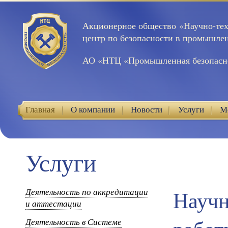
Акционерное общество «Научно-те
центр по безопасности в промышле
АО «НТЦ «Промышленная безопасн
Главная
О компании
Новости
Услуги
М
Контакты
Услуги
Деятельность по аккредитации
Научн
и аттестации
Деятельность в Системе