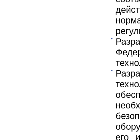
дейс
норм
регу
Разр
Феде
техно
Разр
тех
обе
необ
безо
обор
его 