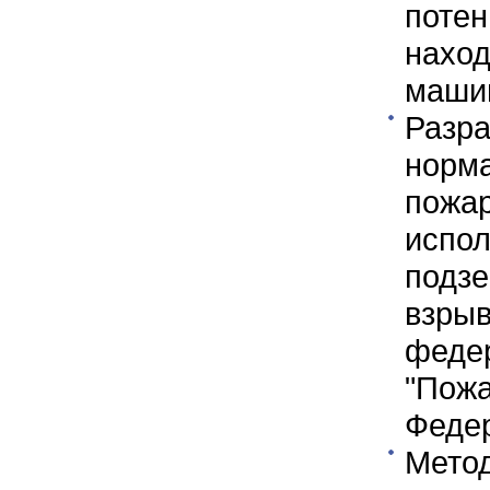
поте
нахо
маши
Разр
норм
пожа
испо
подз
взры
фед
"Пож
Федер
Мето