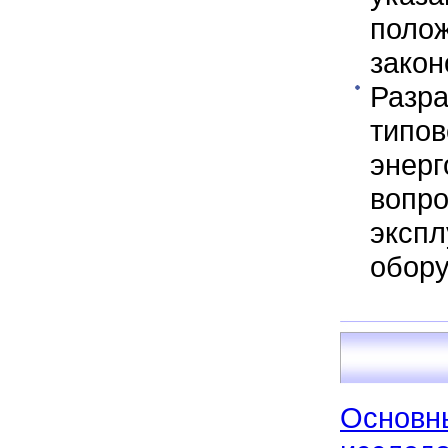
поло
закон
Разра
тип
энер
вопр
эксп
обор
Осно