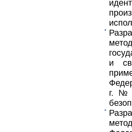
ид
про
испол
Раз
мет
госуд
и св
прим
Федер
г. №
безоп
Раз
мето