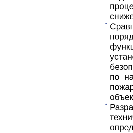
проц
сниже
Срав
поря
функ
уста
безоп
по н
пожа
объек
Раз
техн
опре