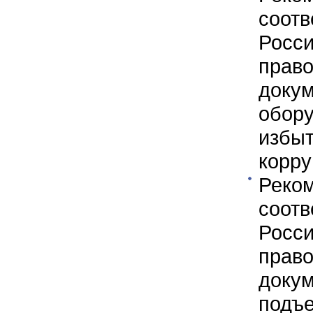
соот
Росс
пра
доку
обо
избы
корру
Рек
соот
Росс
пра
доку
подъ