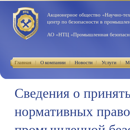
Акционерное общество «Научно-те
центр по безопасности в промышле
АО «НТЦ «Промышленная безопасн
Главная
О компании
Новости
Услуги
М
Контакты
Сведения о приняты
нормативных право
промышленной без