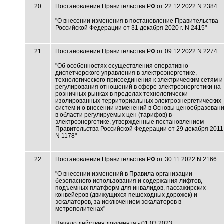
20
Постановление Правительства РФ от 22.12.2022 N 2384
"О внесении изменения в постановление Правительства
Российской Федерации от 31 декабря 2020 г. N 2415"
21
Постановление Правительства РФ от 09.12.2022 N 2274
"Об особенностях осуществления оперативно-
диспетчерского управления в электроэнергетике,
технологического присоединения к электрическим сетям и
регулирования отношений в сфере электроэнергетики на
розничных рынках в пределах технологически
изолированных территориальных электроэнергетических
систем и о внесении изменений в Основы ценообразован
в области регулируемых цен (тарифов) в
электроэнергетике, утвержденные постановлением
Правительства Российской Федерации от 29 декабря 2011 
N 1178"
22
Постановление Правительства РФ от 30.11.2022 N 2166
"О внесении изменений в Правила организации
безопасного использования и содержания лифтов,
подъемных платформ для инвалидов, пассажирских
конвейеров (движущихся пешеходных дорожек) и
эскалаторов, за исключением эскалаторов в
метрополитенах"
Начало действия документа - 01.03.2023.